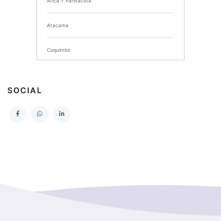
Arica Y Parinacota
INSTITUTO NACIONAL DE DEPORTES DE CHILE
Atacama
SERVICIO DE SALUD DEL MAULE HOSPITAL DE
TALCA
Coquimbo
I MUNICIPALIDAD DE PROVIDENCIA
Extranjero
I MUNICIPALIDAD DE LEBU
SOCIAL
La Araucania
SERVICIO DE SALUD TALCAHUANO HOSPITAL DE
Los Lagos
I MUNICIPALIDAD DE GALVARINO
Los Rios
I MUNICIPALIDAD DE LAMPA
Magallanes Y De La Antartica
GOBERNACION PROVINCIAL DE TALCA
No Hay Informacion
I MUNICIPALIDAD DE LA PINTANA