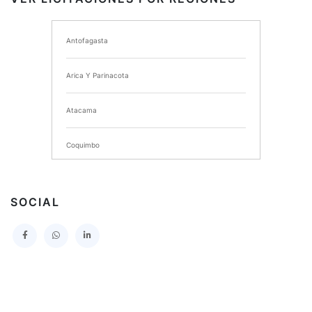
I MUNICIPALIDAD DE ANCUD
Antofagasta
I MUNICIPALIDAD DE CHIMBARONGO
Arica Y Parinacota
INSTITUTO NACIONAL DE DEPORTES DE CHILE
Atacama
SERVICIO DE SALUD DEL MAULE HOSPITAL DE
TALCA
Coquimbo
I MUNICIPALIDAD DE PROVIDENCIA
Extranjero
I MUNICIPALIDAD DE LEBU
SOCIAL
La Araucania
SERVICIO DE SALUD TALCAHUANO HOSPITAL DE
Los Lagos
I MUNICIPALIDAD DE GALVARINO
Los Rios
I MUNICIPALIDAD DE LAMPA