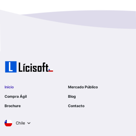
Magallanes Y De La Antartica
GOBERNACION PROVINCIAL DE TALCA
No Hay Informacion
I MUNICIPALIDAD DE LA PINTANA
Region Aysen Del General Carlos Ibañez Del Campo
ILUSTRE MUNICIPALIDAD TEODORO SCHMIDT
Region Del ñuble
Ejercito de Chile
Region Del Biobio
I MUNICIPALIDAD DE GORBEA
Region Del Libertador General Bernardo O´higgins
I MUNICIPALIDAD DE NINHUE
Inicio
Mercado Público
Region Del Maule
Compra Ágil
Blog
I MUNICIPALIDAD DE LAS CONDES
Brochure
Contacto
Region Metropolitana De Santiago
I MUNICIPALIDAD DE EL MONTE
Chile
Tarapaca
SERVICIO DE SALUD DEL LIBERTADOR B OHIGGINS