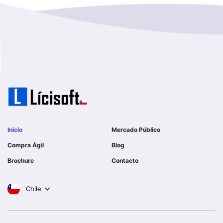
GOBERNACION PROVINCIAL DE TALCA
No Hay Informacion
I MUNICIPALIDAD DE LA PINTANA
Region Aysen Del General Carlos Ibañez Del Campo
ILUSTRE MUNICIPALIDAD TEODORO SCHMIDT
Region Del ñuble
Ejercito de Chile
Region Del Biobio
I MUNICIPALIDAD DE GORBEA
Region Del Libertador General Bernardo O´higgins
I MUNICIPALIDAD DE NINHUE
Inicio
Mercado Público
Region Del Maule
Compra Ágil
Blog
I MUNICIPALIDAD DE LAS CONDES
Brochure
Contacto
Region Metropolitana De Santiago
I MUNICIPALIDAD DE EL MONTE
Chile
Tarapaca
SERVICIO DE SALUD DEL LIBERTADOR B OHIGGINS
HOSPITAL REG RANCAGUA
Valparaiso