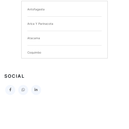
Antofagasta
I MUNICIPALIDAD DE CHIMBARONGO
Arica Y Parinacota
INSTITUTO NACIONAL DE DEPORTES DE CHILE
Atacama
SERVICIO DE SALUD DEL MAULE HOSPITAL DE
TALCA
Coquimbo
I MUNICIPALIDAD DE PROVIDENCIA
Extranjero
I MUNICIPALIDAD DE LEBU
SOCIAL
La Araucania
SERVICIO DE SALUD TALCAHUANO HOSPITAL DE
Los Lagos
I MUNICIPALIDAD DE GALVARINO
Los Rios
I MUNICIPALIDAD DE LAMPA
Magallanes Y De La Antartica