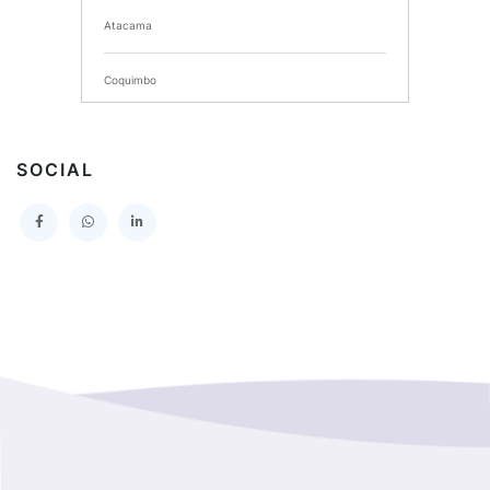
Atacama
SERVICIO DE SALUD DEL MAULE HOSPITAL DE
TALCA
Coquimbo
I MUNICIPALIDAD DE PROVIDENCIA
Extranjero
I MUNICIPALIDAD DE LEBU
SOCIAL
La Araucania
SERVICIO DE SALUD TALCAHUANO HOSPITAL DE
Los Lagos
I MUNICIPALIDAD DE GALVARINO
Los Rios
I MUNICIPALIDAD DE LAMPA
Magallanes Y De La Antartica
GOBERNACION PROVINCIAL DE TALCA
No Hay Informacion
I MUNICIPALIDAD DE LA PINTANA
Region Aysen Del General Carlos Ibañez Del Campo
ILUSTRE MUNICIPALIDAD TEODORO SCHMIDT