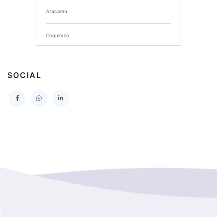
Atacama
SERVICIO DE SALUD DEL MAULE HOSPITAL DE
TALCA
Coquimbo
I MUNICIPALIDAD DE PROVIDENCIA
Extranjero
I MUNICIPALIDAD DE LEBU
SOCIAL
La Araucania
SERVICIO DE SALUD TALCAHUANO HOSPITAL DE
Los Lagos
I MUNICIPALIDAD DE GALVARINO
Los Rios
I MUNICIPALIDAD DE LAMPA
Magallanes Y De La Antartica
GOBERNACION PROVINCIAL DE TALCA
No Hay Informacion
I MUNICIPALIDAD DE LA PINTANA
Region Aysen Del General Carlos Ibañez Del Campo
ILUSTRE MUNICIPALIDAD TEODORO SCHMIDT