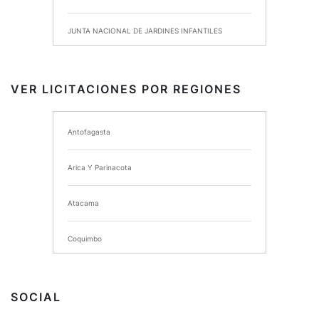
JUNTA NACIONAL DE JARDINES INFANTILES
INSTITUTO DE SEGURIDAD LABORAL
VER LICITACIONES POR REGIONES
I MUNICIPALIDAD DE ANCUD
Antofagasta
I MUNICIPALIDAD DE CHIMBARONGO
Arica Y Parinacota
INSTITUTO NACIONAL DE DEPORTES DE CHILE
Atacama
SERVICIO DE SALUD DEL MAULE HOSPITAL DE
TALCA
Coquimbo
I MUNICIPALIDAD DE PROVIDENCIA
Extranjero
I MUNICIPALIDAD DE LEBU
SOCIAL
La Araucania