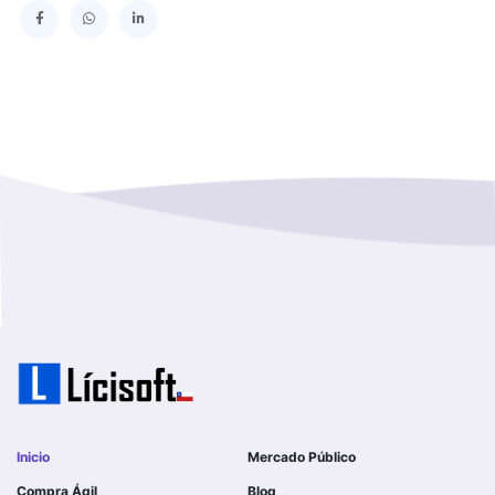
SERVICIO DE SALUD TALCAHUANO HOSPITAL DE
Los Lagos
I MUNICIPALIDAD DE GALVARINO
Los Rios
I MUNICIPALIDAD DE LAMPA
Magallanes Y De La Antartica
GOBERNACION PROVINCIAL DE TALCA
No Hay Informacion
I MUNICIPALIDAD DE LA PINTANA
Region Aysen Del General Carlos Ibañez Del Campo
ILUSTRE MUNICIPALIDAD TEODORO SCHMIDT
Region Del ñuble
Ejercito de Chile
Region Del Biobio
I MUNICIPALIDAD DE GORBEA
Region Del Libertador General Bernardo O´higgins
I MUNICIPALIDAD DE NINHUE
Inicio
Mercado Público
Region Del Maule
Compra Ágil
Blog