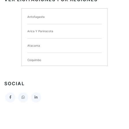
I MUNICIPALIDAD DE ANCUD
Antofagasta
I MUNICIPALIDAD DE CHIMBARONGO
Arica Y Parinacota
INSTITUTO NACIONAL DE DEPORTES DE CHILE
Atacama
SERVICIO DE SALUD DEL MAULE HOSPITAL DE
TALCA
Coquimbo
I MUNICIPALIDAD DE PROVIDENCIA
Extranjero
I MUNICIPALIDAD DE LEBU
SOCIAL
La Araucania
SERVICIO DE SALUD TALCAHUANO HOSPITAL DE
Los Lagos
I MUNICIPALIDAD DE GALVARINO
Los Rios
I MUNICIPALIDAD DE LAMPA