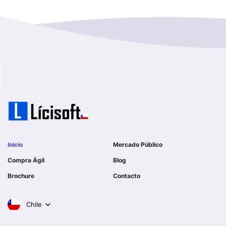
Magallanes Y De La Antartica
GOBERNACION PROVINCIAL DE TALCA
No Hay Informacion
I MUNICIPALIDAD DE LA PINTANA
Region Aysen Del General Carlos Ibañez Del Campo
ILUSTRE MUNICIPALIDAD TEODORO SCHMIDT
Region Del ñuble
Ejercito de Chile
Region Del Biobio
I MUNICIPALIDAD DE GORBEA
Region Del Libertador General Bernardo O´higgins
I MUNICIPALIDAD DE NINHUE
Inicio
Mercado Público
Region Del Maule
Compra Ágil
Blog
I MUNICIPALIDAD DE LAS CONDES
Brochure
Contacto
Region Metropolitana De Santiago
I MUNICIPALIDAD DE EL MONTE
Chile
Tarapaca
SERVICIO DE SALUD DEL LIBERTADOR B OHIGGINS