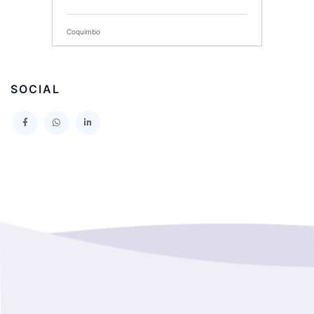
SERVICIO DE SALUD DEL MAULE HOSPITAL DE
TALCA
Coquimbo
I MUNICIPALIDAD DE PROVIDENCIA
Extranjero
I MUNICIPALIDAD DE LEBU
SOCIAL
La Araucania
SERVICIO DE SALUD TALCAHUANO HOSPITAL DE
Los Lagos
I MUNICIPALIDAD DE GALVARINO
Los Rios
I MUNICIPALIDAD DE LAMPA
Magallanes Y De La Antartica
GOBERNACION PROVINCIAL DE TALCA
No Hay Informacion
I MUNICIPALIDAD DE LA PINTANA
Region Aysen Del General Carlos Ibañez Del Campo
ILUSTRE MUNICIPALIDAD TEODORO SCHMIDT
Region Del ñuble