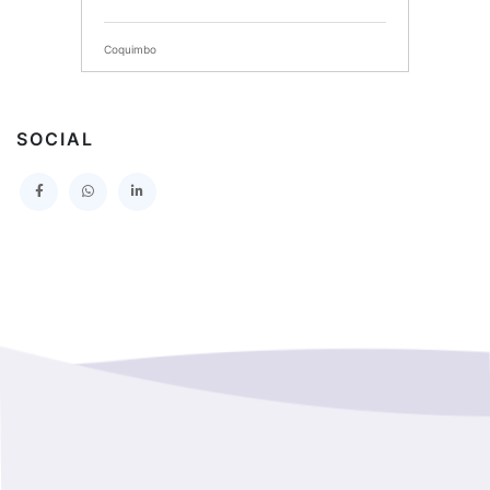
SERVICIO DE SALUD DEL MAULE HOSPITAL DE
TALCA
Coquimbo
I MUNICIPALIDAD DE PROVIDENCIA
Extranjero
I MUNICIPALIDAD DE LEBU
SOCIAL
La Araucania
SERVICIO DE SALUD TALCAHUANO HOSPITAL DE
Los Lagos
I MUNICIPALIDAD DE GALVARINO
Los Rios
I MUNICIPALIDAD DE LAMPA
Magallanes Y De La Antartica
GOBERNACION PROVINCIAL DE TALCA
No Hay Informacion
I MUNICIPALIDAD DE LA PINTANA
Region Aysen Del General Carlos Ibañez Del Campo
ILUSTRE MUNICIPALIDAD TEODORO SCHMIDT
Region Del ñuble