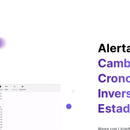
Alert
Camb
Crono
Inver
Estad
Ahora con Licisof