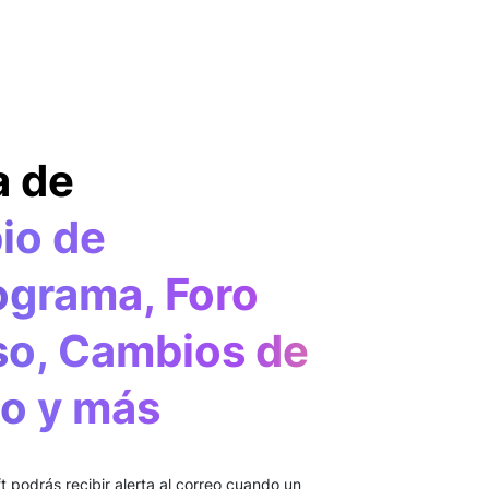
a de
io de
grama, Foro
so, Cambios de
o y más
t podrás recibir alerta al correo cuando un