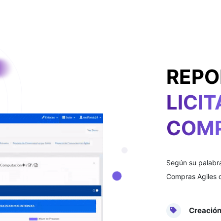
REPO
LICI
COMP
Según su palabra
Compras Agiles d
Creación