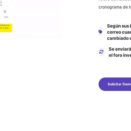
cronograma de t
Según sus L
correo cuan
cambiado d
Se enviará
el foro inv
Solicitar Dem