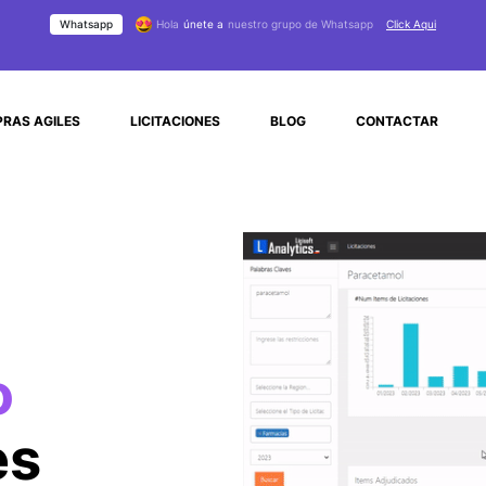
Whatsapp
Hola
únete a
nuestro grupo de Whatsapp
Click Aqui
RAS AGILES
LICITACIONES
BLOG
CONTACTAR
o
es